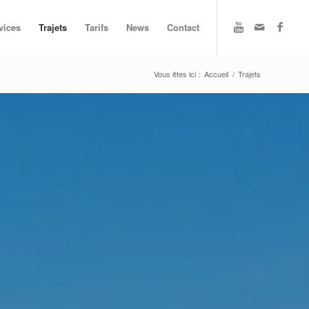
vices
Trajets
Tarifs
News
Contact
Vous êtes ici :
Accueil
/
Trajets