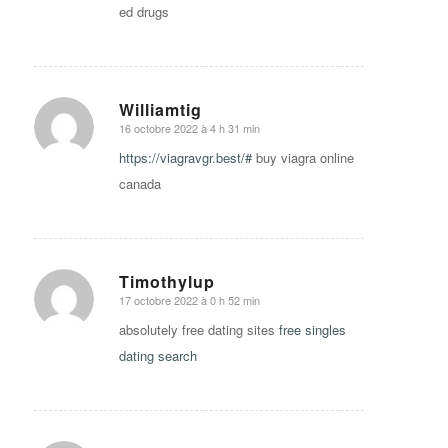
ed drugs
Williamtig
16 octobre 2022 à 4 h 31 min
says:
https://viagravgr.best/#
buy viagra online
canada
Timothylup
17 octobre 2022 à 0 h 52 min
says:
absolutely free dating sites
free singles
dating search