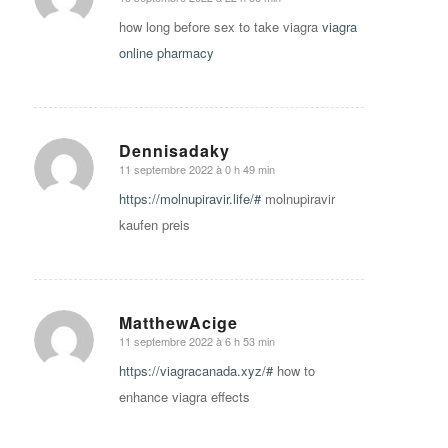
says:
how long before sex to take viagra
viagra
online pharmacy
Dennisadaky
11 septembre 2022 à 0 h 49 min
says:
https://molnupiravir.life/#
molnupiravir
kaufen preis
MatthewAcige
11 septembre 2022 à 6 h 53 min
says:
https://viagracanada.xyz/#
how to
enhance viagra effects