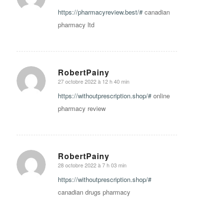
says:
https://pharmacyreview.best/#
canadian
pharmacy ltd
RobertPainy
27 octobre 2022 à 12 h 40 min
says:
https://withoutprescription.shop/#
online
pharmacy review
RobertPainy
28 octobre 2022 à 7 h 03 min
says:
https://withoutprescription.shop/#
canadian drugs pharmacy