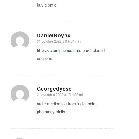
buy clomid
DanielBoync
31 octobre 2022 à 9 h 31 min
says:
https://clomiphenecitrate.pro/#
clomid
coupons
Georgedyese
2 novembre 2022 à 15 h 52 min
says:
order medication from india
india
pharmacy cialis