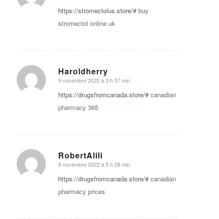
https://stromectolus.store/#
buy
stromectol online uk
Haroldherry
9 novembre 2022 à 3 h 57 min
says:
https://drugsfromcanada.store/#
canadian
pharmacy 365
RobertAlili
9 novembre 2022 à 5 h 28 min
says:
https://drugsfromcanada.store/#
canadian
pharmacy prices