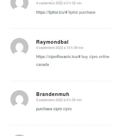
4 septembre 2022 à 0 h 02 min
says:
https://lipitor.icu/#
lipitor purchase
Raymondbal
4 septembre 2022 à 13 h 39 min
says:
https://ciprofloxacin.icu/#
buy cipro online
canada
Brandenmuh
5 septembre 2022 à 9 h 05 min
says:
purchase cipro
cipro