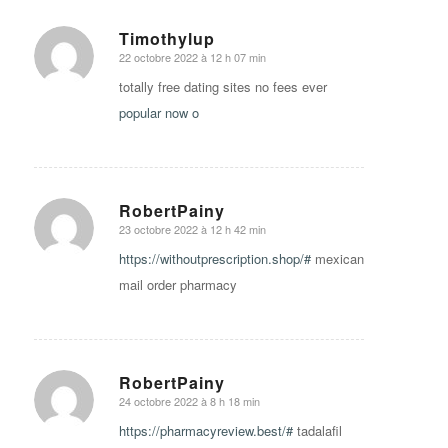
Timothylup
22 octobre 2022 à 12 h 07 min
says:
totally free dating sites no fees ever
popular now o
RobertPainy
23 octobre 2022 à 12 h 42 min
says:
https://withoutprescription.shop/#
mexican
mail order pharmacy
RobertPainy
24 octobre 2022 à 8 h 18 min
says:
https://pharmacyreview.best/#
tadalafil