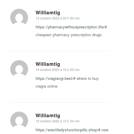
Williamtig
13 octobre 2022 à 22 h 30 min
says:
https://pharmacywithoutprescription.life/#
cheapest pharmacy prescription drugs
Williamtig
14 octobre 2022 à 16 h 33 min
says:
https://viagravgr.best/#
where to buy
viagra online
Williamtig
15 octobre 2022 à 10 h 34 min
says:
https://erectiledysfunctionpills.shop/#
new