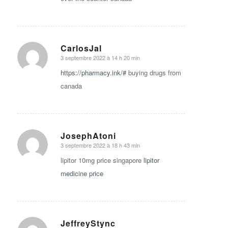
CarlosJal
3 septembre 2022 à 14 h 20 min
says:
https://pharmacy.ink/#
buying drugs from
canada
JosephAtoni
3 septembre 2022 à 18 h 43 min
says:
lipitor 10mg price singapore
lipitor
medicine price
JeffreyStync