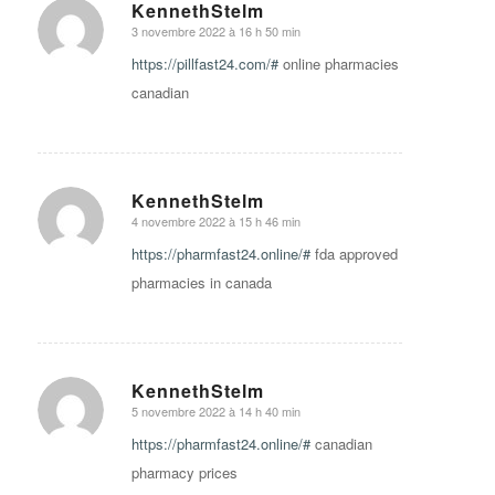
KennethStelm
3 novembre 2022 à 16 h 50 min
says:
https://pillfast24.com/#
online pharmacies
canadian
KennethStelm
4 novembre 2022 à 15 h 46 min
says:
https://pharmfast24.online/#
fda approved
pharmacies in canada
KennethStelm
5 novembre 2022 à 14 h 40 min
says:
https://pharmfast24.online/#
canadian
pharmacy prices