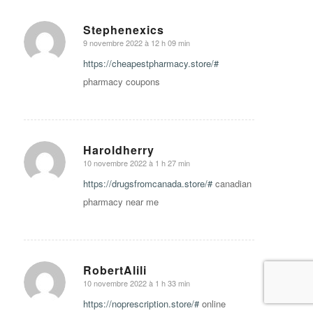
Stephenexics
9 novembre 2022 à 12 h 09 min
says:
https://cheapestpharmacy.store/#
pharmacy coupons
Haroldherry
10 novembre 2022 à 1 h 27 min
says:
https://drugsfromcanada.store/#
canadian
pharmacy near me
RobertAlili
10 novembre 2022 à 1 h 33 min
says:
https://noprescription.store/#
online