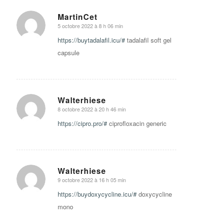
MartinCet
5 octobre 2022 à 8 h 06 min
says:
https://buytadalafil.icu/#
tadalafil soft gel
capsule
Walterhiese
8 octobre 2022 à 20 h 46 min
says:
https://cipro.pro/#
ciprofloxacin generic
Walterhiese
9 octobre 2022 à 16 h 05 min
says:
https://buydoxycycline.icu/#
doxycycline
mono