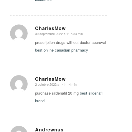
CharlesMow
30 septembre 2022 à 11 h 34 min
says:
prescription drugs without doctor approval
best online canadian pharmacy
CharlesMow
2 octobre 2022 à 14 h 14 min
says:
purchase sildenafil 20 mg
best sildenafil
brand
Andrewnus