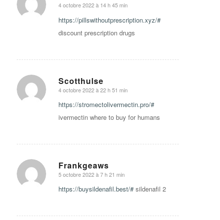
4 octobre 2022 à 14 h 45 min
says:
https://pillswithoutprescription.xyz/#
discount prescription drugs
Scotthulse
4 octobre 2022 à 22 h 51 min
says:
https://stromectolivermectin.pro/#
ivermectin where to buy for humans
Frankgeaws
5 octobre 2022 à 7 h 21 min
says:
https://buysildenafil.best/#
sildenafil 2