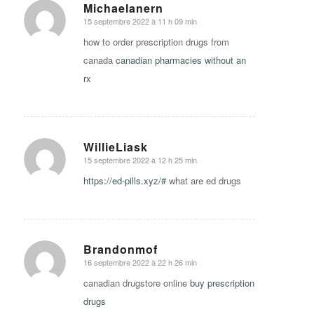
Michaelanern
15 septembre 2022 à 11 h 09 min
says:
how to order prescription drugs from
canada
canadian pharmacies without an
rx
WillieLiask
15 septembre 2022 à 12 h 25 min
says:
https://ed-pills.xyz/#
what are ed drugs
Brandonmof
16 septembre 2022 à 22 h 26 min
says:
canadian drugstore online
buy prescription
drugs