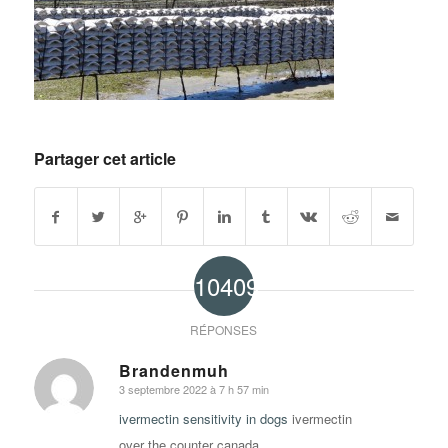
Partager cet article
10409
RÉPONSES
Brandenmuh
3 septembre 2022 à 7 h 57 min
says:
ivermectin sensitivity in dogs
ivermectin
over the counter canada