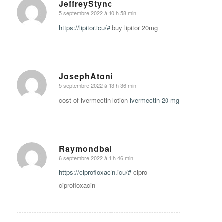
JeffreyStync
5 septembre 2022 à 10 h 58 min
says:
https://lipitor.icu/#
buy lipitor 20mg
JosephAtoni
5 septembre 2022 à 13 h 36 min
says:
cost of ivermectin lotion
ivermectin 20 mg
Raymondbal
6 septembre 2022 à 1 h 46 min
says:
https://ciprofloxacin.icu/#
cipro
ciprofloxacin