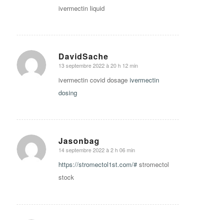
ivermectin liquid
DavidSache
13 septembre 2022 à 20 h 12 min
says:
ivermectin covid dosage
ivermectin
dosing
Jasonbag
14 septembre 2022 à 2 h 06 min
says:
https://stromectol1st.com/#
stromectol
stock