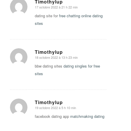
Timothylup
17 octobre 2022 à 21 h 22 min
says:
dating site for
free chatting online dating
sites
Timothylup
18 octobre 2022 à 13 h 23 min
says:
bbw dating sites
dating singles for free
sites
Timothylup
19 octobre 2022 à 5 h 10 min
says:
facebook dating app
matchmaking dating