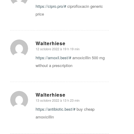
https://cipro.pro/#
ciprofloxacin generic
price
Walterhiese
12 octobre 2022 à 19 h 19 min
says:
https://amoxil.best/#
amoxicillin 500 mg
without a prescription
Walterhiese
13 octobre 2022 à 13 h 23 min
says:
https://antibiotic.best/#
buy cheap
amoxicillin