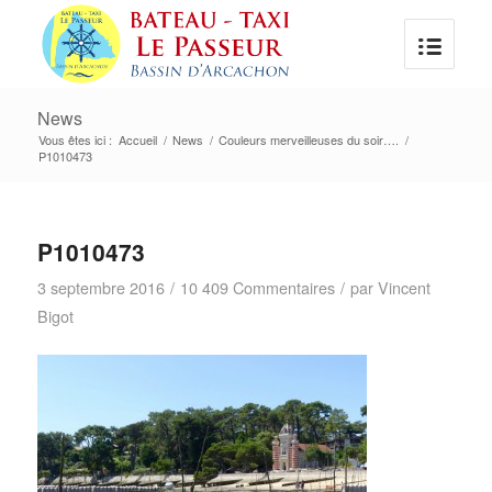
News
Vous êtes ici :
Accueil
/
News
/
Couleurs merveilleuses du soir….
/
P1010473
P1010473
3 septembre 2016
/
10 409 Commentaires
/
par
Vincent
Bigot