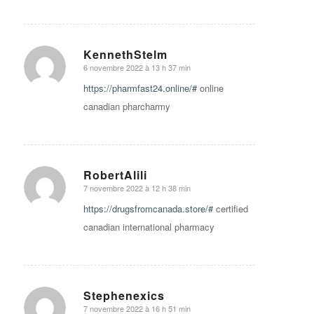
KennethStelm
6 novembre 2022 à 13 h 37 min
says:
https://pharmfast24.online/#
online
canadian pharcharmy
RobertAlili
7 novembre 2022 à 12 h 38 min
says:
https://drugsfromcanada.store/#
certified
canadian international pharmacy
Stephenexics
7 novembre 2022 à 16 h 51 min
says: