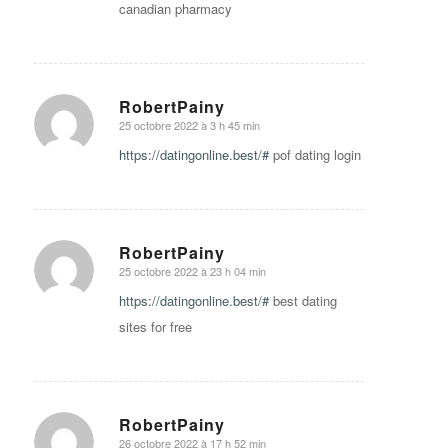
canadian pharmacy
RobertPainy
25 octobre 2022 à 3 h 45 min
says:
https://datingonline.best/#
pof dating login
RobertPainy
25 octobre 2022 à 23 h 04 min
says:
https://datingonline.best/#
best dating
sites for free
RobertPainy
26 octobre 2022 à 17 h 52 min