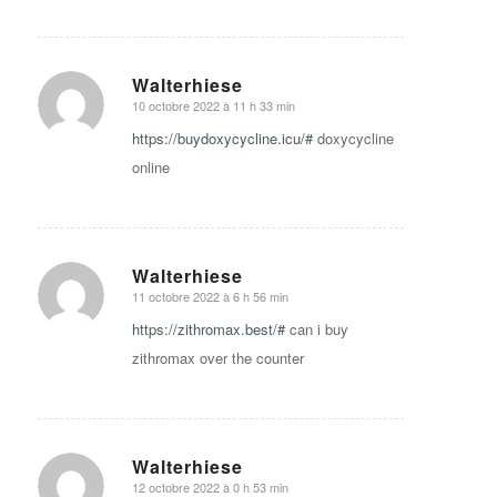
Walterhiese
10 octobre 2022 à 11 h 33 min
says:
https://buydoxycycline.icu/#
doxycycline
online
Walterhiese
11 octobre 2022 à 6 h 56 min
says:
https://zithromax.best/#
can i buy
zithromax over the counter
Walterhiese
12 octobre 2022 à 0 h 53 min
says: