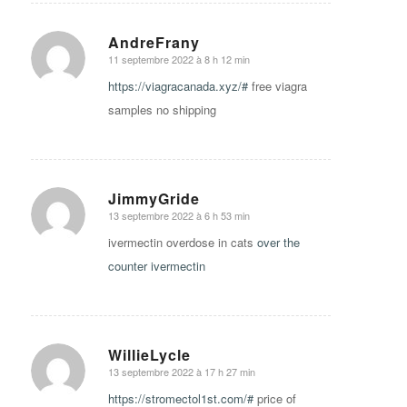
AndreFrany
11 septembre 2022 à 8 h 12 min
says:
https://viagracanada.xyz/#
free viagra
samples no shipping
JimmyGride
13 septembre 2022 à 6 h 53 min
says:
ivermectin overdose in cats
over the
counter ivermectin
WillieLycle
13 septembre 2022 à 17 h 27 min
says:
https://stromectol1st.com/#
price of