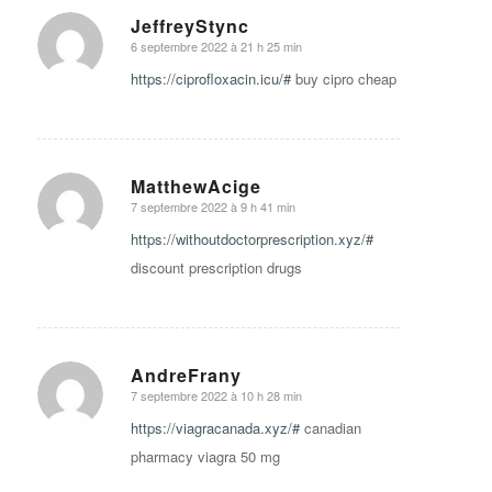
JeffreyStync
6 septembre 2022 à 21 h 25 min
says:
https://ciprofloxacin.icu/#
buy cipro cheap
MatthewAcige
7 septembre 2022 à 9 h 41 min
says:
https://withoutdoctorprescription.xyz/#
discount prescription drugs
AndreFrany
7 septembre 2022 à 10 h 28 min
says:
https://viagracanada.xyz/#
canadian
pharmacy viagra 50 mg