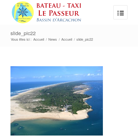
slide_pic22
Vous êtes ici :
Accueil
/
News
/
Accueil
/
slide_pic22